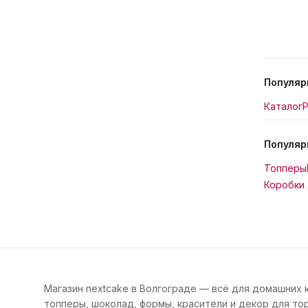
Популяр
Каталог
Р
Популяр
Топперы
Коробки 
Магазин nextcake в Волгограде — всё для домашних 
топперы, шоколад, формы, красители и декор для тор