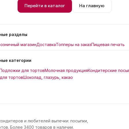
Перейти в каталог
На главную
ные разделы
озничный магазин
Доставка
Топперы на заказ
Пищевая печать
ные категории
Подложки для тортов
Молочная продукция
Кондитерские посы
для тортов
Шоколад, глазурь, какао
кондитеров и любителей выпечки: посыпки,
тов. Более 3400 товаров в наличии.