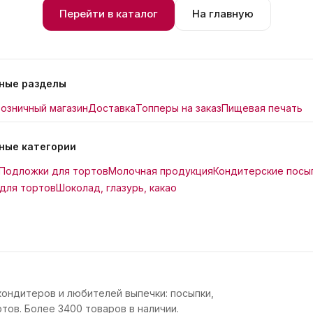
Перейти в каталог
На главную
ные разделы
озничный магазин
Доставка
Топперы на заказ
Пищевая печать
ные категории
Подложки для тортов
Молочная продукция
Кондитерские посы
для тортов
Шоколад, глазурь, какао
кондитеров и любителей выпечки: посыпки,
тов. Более 3400 товаров в наличии.