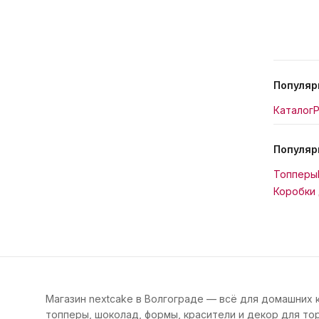
Популяр
Каталог
Р
Популяр
Топперы
Коробки 
Магазин nextcake в Волгограде — всё для домашних 
топперы, шоколад, формы, красители и декор для тор