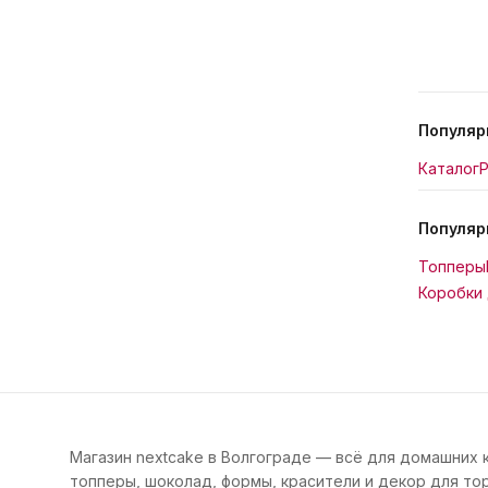
Популяр
Каталог
Р
Популяр
Топперы
Коробки 
Магазин nextcake в Волгограде — всё для домашних 
топперы, шоколад, формы, красители и декор для тор