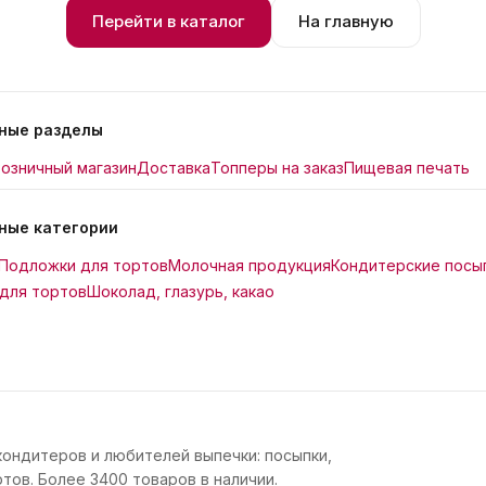
Перейти в каталог
На главную
ные разделы
озничный магазин
Доставка
Топперы на заказ
Пищевая печать
ные категории
Подложки для тортов
Молочная продукция
Кондитерские посы
для тортов
Шоколад, глазурь, какао
кондитеров и любителей выпечки: посыпки,
тов. Более 3400 товаров в наличии.