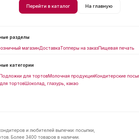
Перейти в каталог
На главную
ные разделы
озничный магазин
Доставка
Топперы на заказ
Пищевая печать
ные категории
Подложки для тортов
Молочная продукция
Кондитерские посы
для тортов
Шоколад, глазурь, какао
кондитеров и любителей выпечки: посыпки,
тов. Более 3400 товаров в наличии.