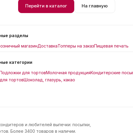
Перейти в каталог
На главную
ные разделы
озничный магазин
Доставка
Топперы на заказ
Пищевая печать
ные категории
Подложки для тортов
Молочная продукция
Кондитерские посы
для тортов
Шоколад, глазурь, какао
кондитеров и любителей выпечки: посыпки,
тов. Более 3400 товаров в наличии.