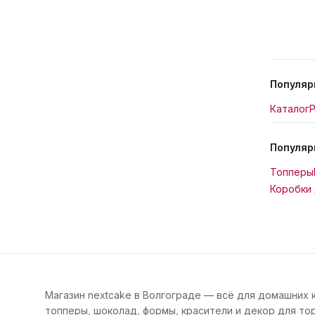
Популяр
Каталог
Р
Популяр
Топперы
Коробки 
Магазин nextcake в Волгограде — всё для домашних 
топперы, шоколад, формы, красители и декор для тор