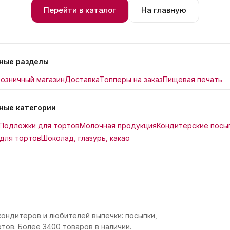
Перейти в каталог
На главную
ные разделы
озничный магазин
Доставка
Топперы на заказ
Пищевая печать
ные категории
Подложки для тортов
Молочная продукция
Кондитерские посы
для тортов
Шоколад, глазурь, какао
кондитеров и любителей выпечки: посыпки,
тов. Более 3400 товаров в наличии.