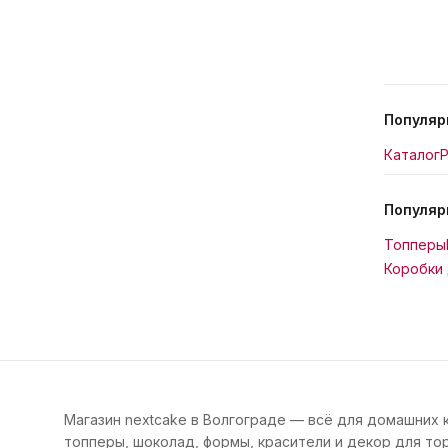
Популяр
Каталог
Р
Популяр
Топперы
Коробки 
Магазин nextcake в Волгограде — всё для домашних 
топперы, шоколад, формы, красители и декор для тор