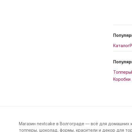
Популяр
Каталог
Р
Популяр
Топперы
Коробки 
Магазин nextcake в Волгограде — всё для домашних 
топперы, шоколад, формы, красители и декор для тор