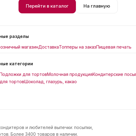
Перейти в каталог
На главную
ные разделы
озничный магазин
Доставка
Топперы на заказ
Пищевая печать
ные категории
Подложки для тортов
Молочная продукция
Кондитерские посы
для тортов
Шоколад, глазурь, какао
кондитеров и любителей выпечки: посыпки,
тов. Более 3400 товаров в наличии.