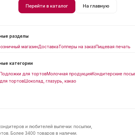
Перейти в каталог
На главную
ные разделы
озничный магазин
Доставка
Топперы на заказ
Пищевая печать
ные категории
Подложки для тортов
Молочная продукция
Кондитерские посы
для тортов
Шоколад, глазурь, какао
кондитеров и любителей выпечки: посыпки,
тов. Более 3400 товаров в наличии.