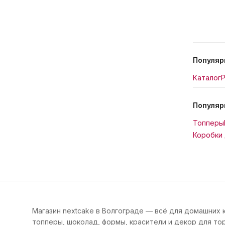
Популяр
Каталог
Р
Популяр
Топперы
Коробки 
Магазин nextcake в Волгограде — всё для домашних 
топперы, шоколад, формы, красители и декор для тор