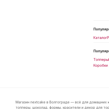
Популяр
Каталог
Р
Популяр
Топперы
Коробки 
Магазин nextcake в Волгограде — всё для домашних 
топперы, шоколад, формы, красители и декор для тор