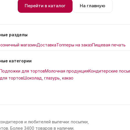
Перейти в каталог
На главную
ные разделы
озничный магазин
Доставка
Топперы на заказ
Пищевая печать
ные категории
Подложки для тортов
Молочная продукция
Кондитерские посы
для тортов
Шоколад, глазурь, какао
кондитеров и любителей выпечки: посыпки,
тов. Более 3400 товаров в наличии.