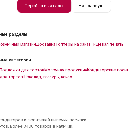
Перейти в каталог
На главную
ные разделы
озничный магазин
Доставка
Топперы на заказ
Пищевая печать
ные категории
Подложки для тортов
Молочная продукция
Кондитерские посы
для тортов
Шоколад, глазурь, какао
кондитеров и любителей выпечки: посыпки,
тов. Более 3400 товаров в наличии.