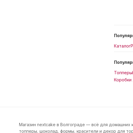
Популяр
Каталог
Р
Популяр
Топперы
Коробки 
Магазин nextcake в Волгограде — всё для домашних 
топперы, шоколад, формы, красители и декор для тор