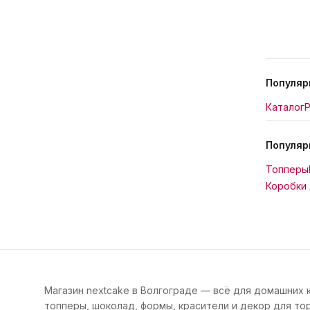
Популяр
Каталог
Р
Популяр
Топперы
Коробки 
Магазин nextcake в Волгограде — всё для домашних 
топперы, шоколад, формы, красители и декор для тор