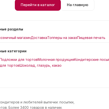
Перейти в каталог
На главную
ные разделы
озничный магазин
Доставка
Топперы на заказ
Пищевая печать
ные категории
Подложки для тортов
Молочная продукция
Кондитерские посы
для тортов
Шоколад, глазурь, какао
кондитеров и любителей выпечки: посыпки,
тов. Более 3400 товаров в наличии.