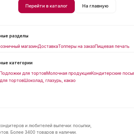
Перейти в каталог
На главную
ные разделы
озничный магазин
Доставка
Топперы на заказ
Пищевая печать
ные категории
Подложки для тортов
Молочная продукция
Кондитерские посы
для тортов
Шоколад, глазурь, какао
кондитеров и любителей выпечки: посыпки,
тов. Более 3400 товаров в наличии.