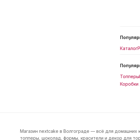
Популяр
Каталог
Р
Популяр
Топперы
Коробки 
Магазин nextcake в Волгограде — всё для домашних 
топперы, шоколад, формы, красители и декор для тор