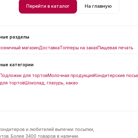
Перейти в каталог
На главную
ные разделы
озничный магазин
Доставка
Топперы на заказ
Пищевая печать
ные категории
Подложки для тортов
Молочная продукция
Кондитерские посы
для тортов
Шоколад, глазурь, какао
кондитеров и любителей выпечки: посыпки,
тов. Более 3400 товаров в наличии.