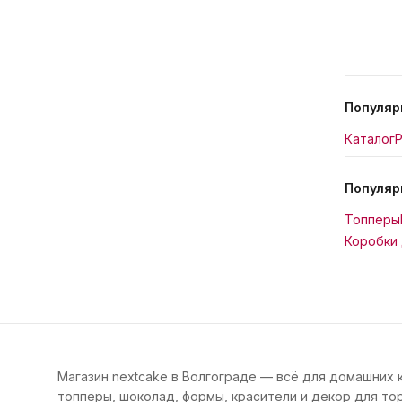
Популяр
Каталог
Р
Популяр
Топперы
Коробки 
Магазин nextcake в Волгограде — всё для домашних 
топперы, шоколад, формы, красители и декор для тор