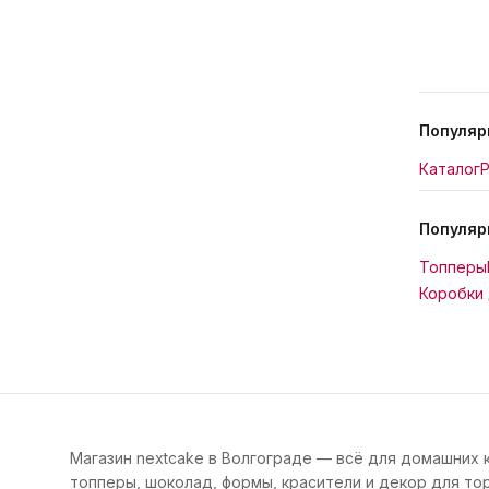
Популяр
Каталог
Р
Популяр
Топперы
Коробки 
Магазин nextcake в Волгограде — всё для домашних 
топперы, шоколад, формы, красители и декор для тор