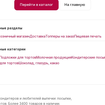
Перейти в каталог
На главную
ные разделы
озничный магазин
Доставка
Топперы на заказ
Пищевая печать
ные категории
Подложки для тортов
Молочная продукция
Кондитерские посы
для тортов
Шоколад, глазурь, какао
кондитеров и любителей выпечки: посыпки,
тов. Более 3400 товаров в наличии.