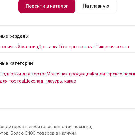
Перейти в каталог
На главную
ные разделы
озничный магазин
Доставка
Топперы на заказ
Пищевая печать
ные категории
Подложки для тортов
Молочная продукция
Кондитерские посы
для тортов
Шоколад, глазурь, какао
кондитеров и любителей выпечки: посыпки,
тов. Более 3400 товаров в наличии.