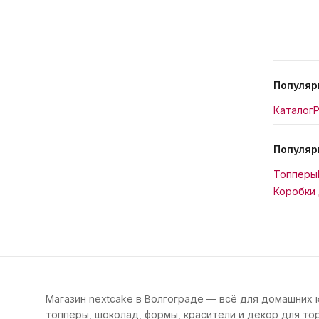
Популяр
Каталог
Р
Популяр
Топперы
Коробки 
Магазин nextcake в Волгограде — всё для домашних 
топперы, шоколад, формы, красители и декор для тор