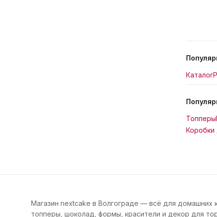
Популяр
Каталог
Р
Популяр
Топперы
Коробки 
Магазин nextcake в Волгограде — всё для домашних 
топперы, шоколад, формы, красители и декор для тор