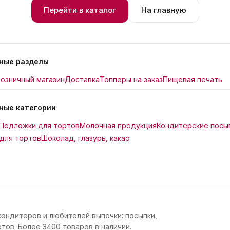
Перейти в каталог
На главную
ные разделы
озничный магазин
Доставка
Топперы на заказ
Пищевая печать
ные категории
Подложки для тортов
Молочная продукция
Кондитерские посы
для тортов
Шоколад, глазурь, какао
кондитеров и любителей выпечки: посыпки,
тов. Более 3400 товаров в наличии.