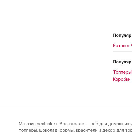
Популяр
Каталог
Р
Популяр
Топперы
Коробки 
Магазин nextcake в Волгограде — всё для домашних 
топперы, шоколад, формы, красители и декор для тор