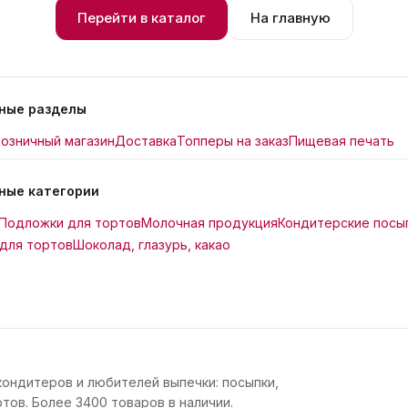
Перейти в каталог
На главную
ные разделы
озничный магазин
Доставка
Топперы на заказ
Пищевая печать
ные категории
Подложки для тортов
Молочная продукция
Кондитерские посы
для тортов
Шоколад, глазурь, какао
кондитеров и любителей выпечки: посыпки,
тов. Более 3400 товаров в наличии.