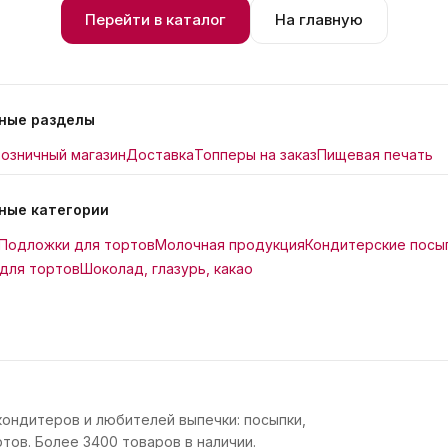
Перейти в каталог
На главную
ные разделы
озничный магазин
Доставка
Топперы на заказ
Пищевая печать
ные категории
Подложки для тортов
Молочная продукция
Кондитерские посы
для тортов
Шоколад, глазурь, какао
кондитеров и любителей выпечки: посыпки,
тов. Более 3400 товаров в наличии.