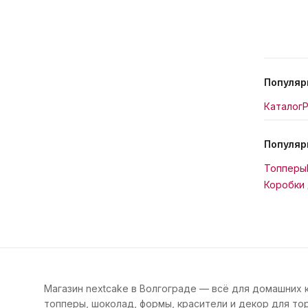
Популяр
Каталог
Р
Популяр
Топперы
Коробки 
Магазин nextcake в Волгограде — всё для домашних 
топперы, шоколад, формы, красители и декор для тор