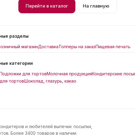
Перейти в каталог
На главную
ные разделы
озничный магазин
Доставка
Топперы на заказ
Пищевая печать
ные категории
Подложки для тортов
Молочная продукция
Кондитерские посы
для тортов
Шоколад, глазурь, какао
кондитеров и любителей выпечки: посыпки,
тов. Более 3400 товаров в наличии.