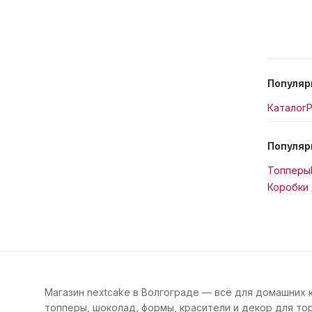
Популяр
Каталог
Р
Популяр
Топперы
Коробки 
Магазин nextcake в Волгограде — всё для домашних 
топперы, шоколад, формы, красители и декор для тор