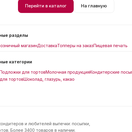
Перейти в каталог
На главную
ные разделы
озничный магазин
Доставка
Топперы на заказ
Пищевая печать
ные категории
Подложки для тортов
Молочная продукция
Кондитерские посы
для тортов
Шоколад, глазурь, какао
кондитеров и любителей выпечки: посыпки,
тов. Более 3400 товаров в наличии.