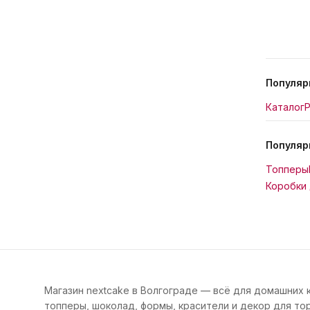
Популяр
Каталог
Р
Популяр
Топперы
Коробки 
Магазин nextcake в Волгограде — всё для домашних 
топперы, шоколад, формы, красители и декор для тор