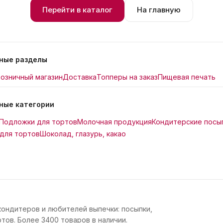
Перейти в каталог
На главную
ные разделы
озничный магазин
Доставка
Топперы на заказ
Пищевая печать
ные категории
Подложки для тортов
Молочная продукция
Кондитерские посы
для тортов
Шоколад, глазурь, какао
кондитеров и любителей выпечки: посыпки,
тов. Более 3400 товаров в наличии.