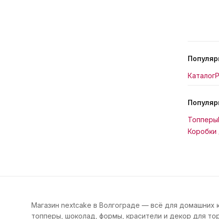
Популяр
Каталог
Р
Популяр
Топперы
Коробки 
Магазин nextcake в Волгограде — всё для домашних 
топперы, шоколад, формы, красители и декор для тор