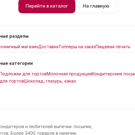
Перейти в каталог
На главную
ные разделы
озничный магазин
Доставка
Топперы на заказ
Пищевая печать
ные категории
Подложки для тортов
Молочная продукция
Кондитерские посы
для тортов
Шоколад, глазурь, какао
кондитеров и любителей выпечки: посыпки,
тов. Более 3400 товаров в наличии.