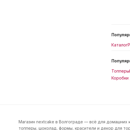
Популяр
Каталог
Р
Популяр
Топперы
Коробки 
Магазин nextcake в Волгограде — всё для домашних 
топперы, шоколад, формы, красители и декор для тор