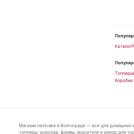
Популяр
Каталог
Р
Популяр
Топперы
Коробки 
Магазин nextcake в Волгограде — всё для домашних 
топперы, шоколад, формы, красители и декор для тор