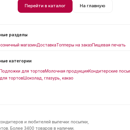
Перейти в каталог
На главную
ные разделы
озничный магазин
Доставка
Топперы на заказ
Пищевая печать
ные категории
Подложки для тортов
Молочная продукция
Кондитерские посы
для тортов
Шоколад, глазурь, какао
кондитеров и любителей выпечки: посыпки,
тов. Более 3400 товаров в наличии.