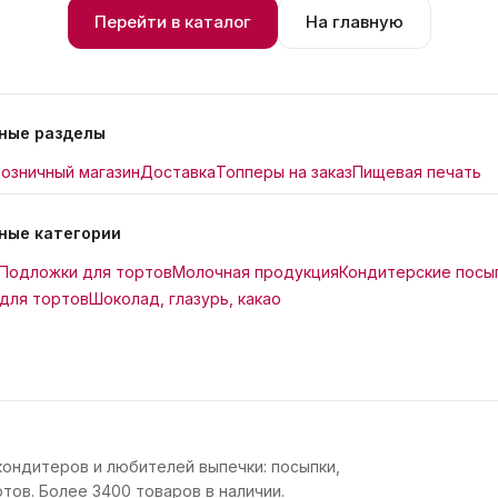
Перейти в каталог
На главную
ные разделы
озничный магазин
Доставка
Топперы на заказ
Пищевая печать
ные категории
Подложки для тортов
Молочная продукция
Кондитерские посы
для тортов
Шоколад, глазурь, какао
кондитеров и любителей выпечки: посыпки,
тов. Более 3400 товаров в наличии.