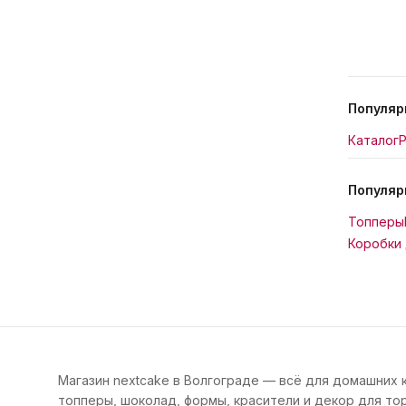
Популяр
Каталог
Р
Популяр
Топперы
Коробки 
Магазин nextcake в Волгограде — всё для домашних 
топперы, шоколад, формы, красители и декор для тор