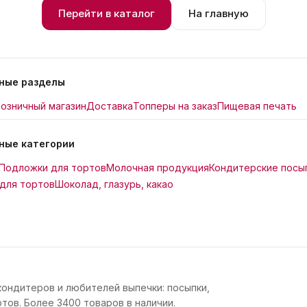
Перейти в каталог
На главную
ные разделы
озничный магазин
Доставка
Топперы на заказ
Пищевая печать
ные категории
Подложки для тортов
Молочная продукция
Кондитерские посы
для тортов
Шоколад, глазурь, какао
кондитеров и любителей выпечки: посыпки,
тов. Более 3400 товаров в наличии.