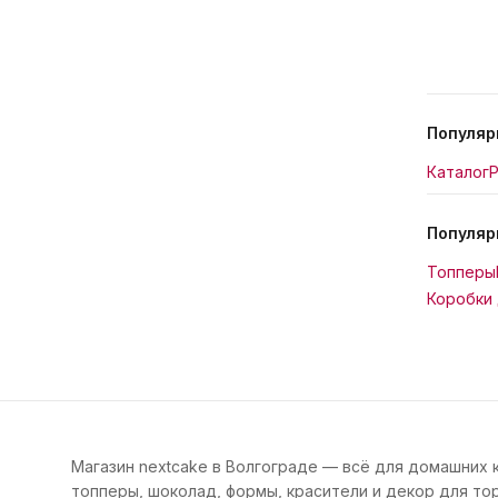
Популяр
Каталог
Р
Популяр
Топперы
Коробки 
Магазин nextcake в Волгограде — всё для домашних 
топперы, шоколад, формы, красители и декор для тор