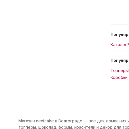
Популяр
Каталог
Р
Популяр
Топперы
Коробки 
Магазин nextcake в Волгограде — всё для домашних 
топперы, шоколад, формы, красители и декор для тор