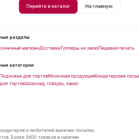
Перейти в каталог
На главную
ные разделы
озничный магазин
Доставка
Топперы на заказ
Пищевая печать
ные категории
Подложки для тортов
Молочная продукция
Кондитерские посы
для тортов
Шоколад, глазурь, какао
кондитеров и любителей выпечки: посыпки,
тов. Более 3400 товаров в наличии.