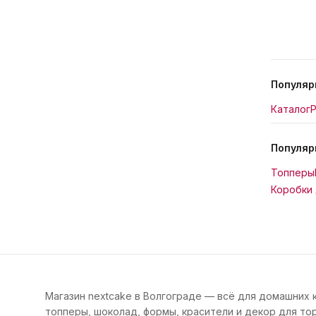
Популяр
Каталог
Р
Популяр
Топперы
Коробки 
Магазин nextcake в Волгограде — всё для домашних 
топперы, шоколад, формы, красители и декор для тор