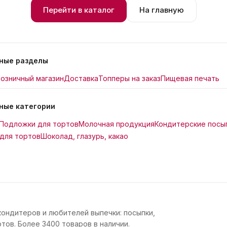
Перейти в каталог
На главную
ные разделы
озничный магазин
Доставка
Топперы на заказ
Пищевая печать
ные категории
Подложки для тортов
Молочная продукция
Кондитерские посы
для тортов
Шоколад, глазурь, какао
кондитеров и любителей выпечки: посыпки,
тов. Более 3400 товаров в наличии.