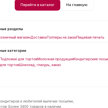
Перейти в каталог
На главную
ные разделы
озничный магазин
Доставка
Топперы на заказ
Пищевая печать
ные категории
Подложки для тортов
Молочная продукция
Кондитерские посы
для тортов
Шоколад, глазурь, какао
кондитеров и любителей выпечки: посыпки,
тов. Более 3400 товаров в наличии.