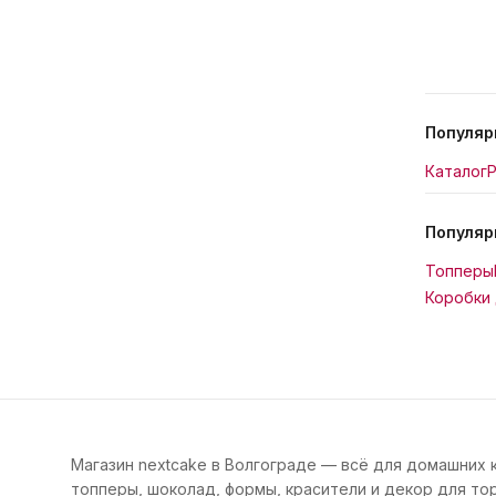
Популяр
Каталог
Р
Популяр
Топперы
Коробки 
Магазин nextcake в Волгограде — всё для домашних 
топперы, шоколад, формы, красители и декор для тор