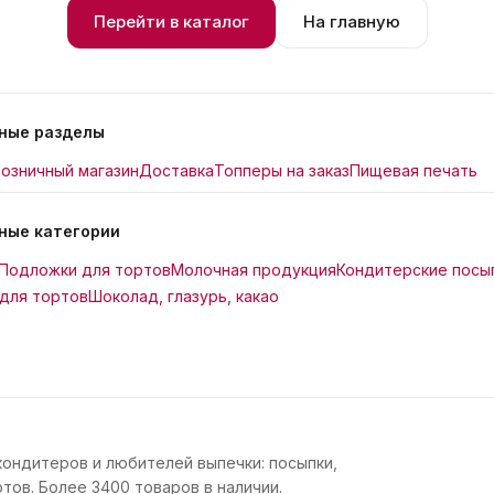
Перейти в каталог
На главную
ные разделы
озничный магазин
Доставка
Топперы на заказ
Пищевая печать
ные категории
Подложки для тортов
Молочная продукция
Кондитерские посы
для тортов
Шоколад, глазурь, какао
кондитеров и любителей выпечки: посыпки,
тов. Более 3400 товаров в наличии.