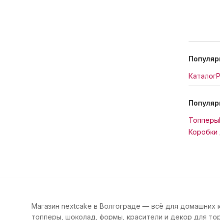
Популяр
Каталог
Р
Популяр
Топперы
Коробки 
Магазин nextcake в Волгограде — всё для домашних 
топперы, шоколад, формы, красители и декор для тор