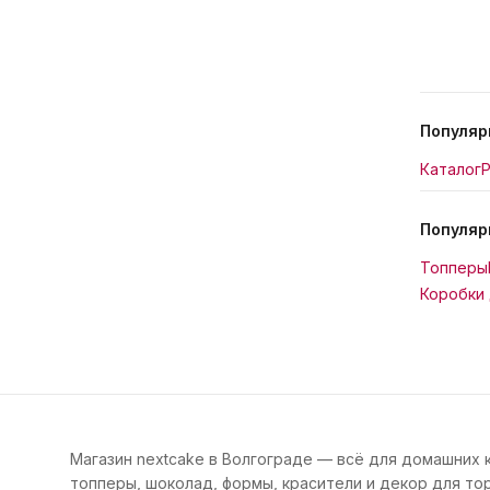
Популяр
Каталог
Р
Популяр
Топперы
Коробки 
Магазин nextcake в Волгограде — всё для домашних 
топперы, шоколад, формы, красители и декор для тор