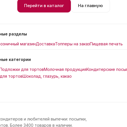
Перейти в каталог
На главную
ные разделы
озничный магазин
Доставка
Топперы на заказ
Пищевая печать
ные категории
Подложки для тортов
Молочная продукция
Кондитерские посы
для тортов
Шоколад, глазурь, какао
кондитеров и любителей выпечки: посыпки,
тов. Более 3400 товаров в наличии.