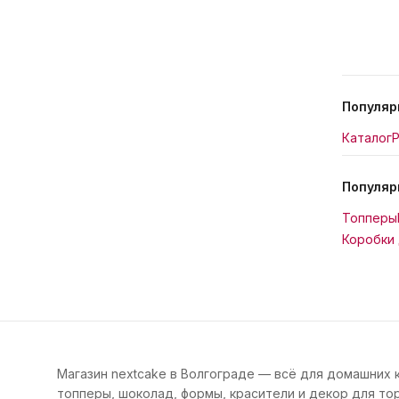
Популяр
Каталог
Р
Популяр
Топперы
Коробки 
Магазин nextcake в Волгограде — всё для домашних 
топперы, шоколад, формы, красители и декор для тор