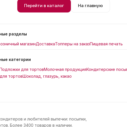
Перейти в каталог
На главную
ные разделы
озничный магазин
Доставка
Топперы на заказ
Пищевая печать
ные категории
Подложки для тортов
Молочная продукция
Кондитерские посы
для тортов
Шоколад, глазурь, какао
кондитеров и любителей выпечки: посыпки,
тов. Более 3400 товаров в наличии.