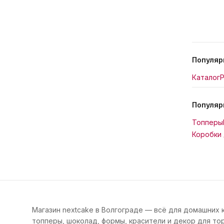
Популяр
Каталог
Р
Популяр
Топперы
Коробки 
Магазин nextcake в Волгограде — всё для домашних 
топперы, шоколад, формы, красители и декор для тор