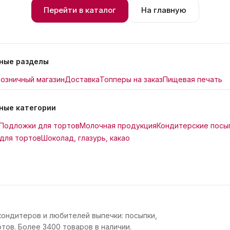
Перейти в каталог
На главную
ные разделы
озничный магазин
Доставка
Топперы на заказ
Пищевая печать
ные категории
Подложки для тортов
Молочная продукция
Кондитерские посы
для тортов
Шоколад, глазурь, какао
кондитеров и любителей выпечки: посыпки,
тов. Более 3400 товаров в наличии.