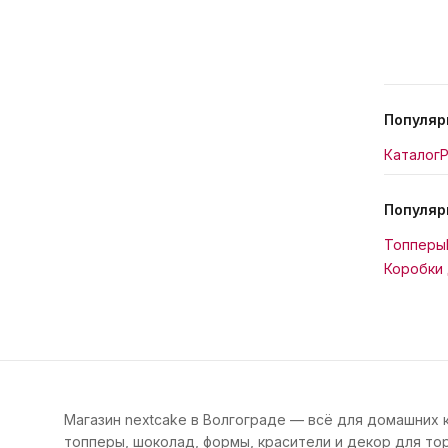
Популяр
Каталог
Р
Популяр
Топперы
Коробки 
Магазин nextcake в Волгограде — всё для домашних 
топперы, шоколад, формы, красители и декор для тор