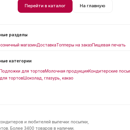
Перейти в каталог
На главную
ные разделы
озничный магазин
Доставка
Топперы на заказ
Пищевая печать
ные категории
Подложки для тортов
Молочная продукция
Кондитерские посы
для тортов
Шоколад, глазурь, какао
кондитеров и любителей выпечки: посыпки,
тов. Более 3400 товаров в наличии.