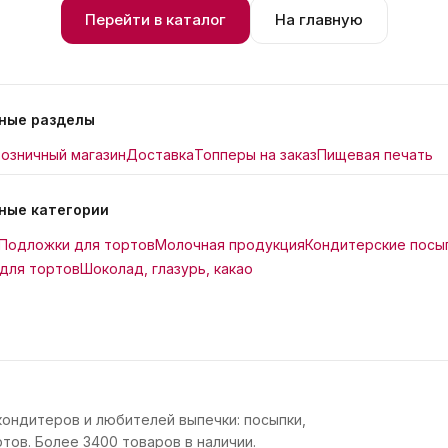
Перейти в каталог
На главную
ные разделы
озничный магазин
Доставка
Топперы на заказ
Пищевая печать
ные категории
Подложки для тортов
Молочная продукция
Кондитерские посы
для тортов
Шоколад, глазурь, какао
кондитеров и любителей выпечки: посыпки,
тов. Более 3400 товаров в наличии.