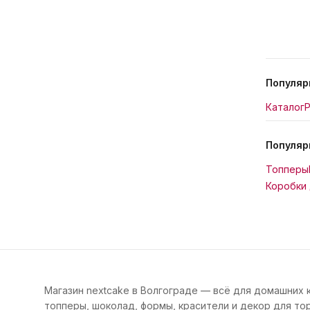
Популяр
Каталог
Р
Популяр
Топперы
Коробки 
Магазин nextcake в Волгограде — всё для домашних 
топперы, шоколад, формы, красители и декор для тор