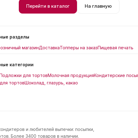
Перейти в каталог
На главную
ные разделы
озничный магазин
Доставка
Топперы на заказ
Пищевая печать
ные категории
Подложки для тортов
Молочная продукция
Кондитерские посы
для тортов
Шоколад, глазурь, какао
кондитеров и любителей выпечки: посыпки,
тов. Более 3400 товаров в наличии.