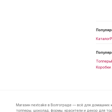
Популяр
Каталог
Р
Популяр
Топперы
Коробки 
Магазин nextcake в Волгограде — всё для домашних 
топперы, шоколад, формы, красители и декор для тор