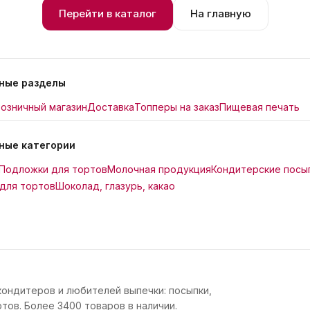
Перейти в каталог
На главную
ные разделы
озничный магазин
Доставка
Топперы на заказ
Пищевая печать
ные категории
Подложки для тортов
Молочная продукция
Кондитерские посы
для тортов
Шоколад, глазурь, какао
кондитеров и любителей выпечки: посыпки,
тов. Более 3400 товаров в наличии.