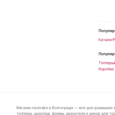
Популяр
Каталог
Р
Популяр
Топперы
Коробки 
Магазин nextcake в Волгограде — всё для домашних 
топперы, шоколад, формы, красители и декор для тор