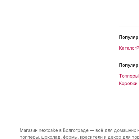
Популяр
Каталог
Р
Популяр
Топперы
Коробки 
Магазин nextcake в Волгограде — всё для домашних 
топперы, шоколад, формы, красители и декор для тор