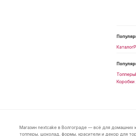
Популяр
Каталог
Р
Популяр
Топперы
Коробки 
Магазин nextcake в Волгограде — всё для домашних 
топперы, шоколад, формы, красители и декор для тор