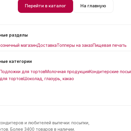
Перейти в каталог
На главную
ные разделы
озничный магазин
Доставка
Топперы на заказ
Пищевая печать
ные категории
Подложки для тортов
Молочная продукция
Кондитерские посы
для тортов
Шоколад, глазурь, какао
кондитеров и любителей выпечки: посыпки,
тов. Более 3400 товаров в наличии.