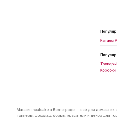
Популяр
Каталог
Р
Популяр
Топперы
Коробки 
Магазин nextcake в Волгограде — всё для домашних 
топперы, шоколад, формы, красители и декор для тор