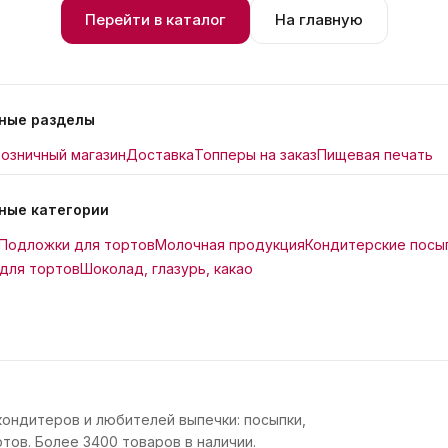
Перейти в каталог
На главную
ные разделы
озничный магазин
Доставка
Топперы на заказ
Пищевая печать
ные категории
Подложки для тортов
Молочная продукция
Кондитерские посы
для тортов
Шоколад, глазурь, какао
кондитеров и любителей выпечки: посыпки,
тов. Более 3400 товаров в наличии.