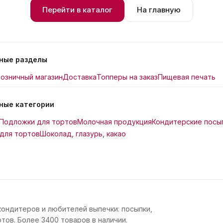
Перейти в каталог
На главную
ные разделы
озничный магазин
Доставка
Топперы на заказ
Пищевая печать
ные категории
Подложки для тортов
Молочная продукция
Кондитерские посы
для тортов
Шоколад, глазурь, какао
кондитеров и любителей выпечки: посыпки,
тов. Более 3400 товаров в наличии.