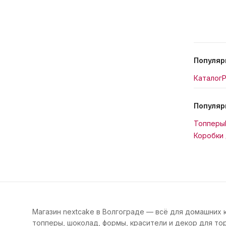
Популяр
Каталог
Р
Популяр
Топперы
Коробки 
Магазин nextcake в Волгограде — всё для домашних 
топперы, шоколад, формы, красители и декор для тор