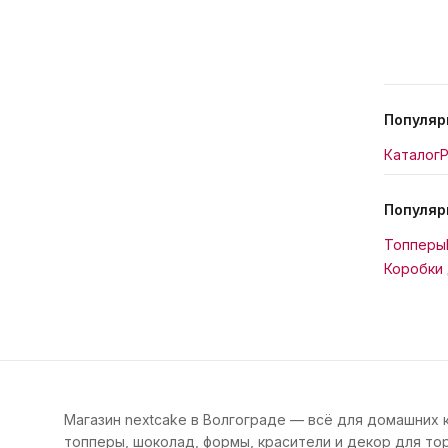
Популяр
Каталог
Р
Популяр
Топперы
Коробки 
Магазин nextcake в Волгограде — всё для домашних 
топперы, шоколад, формы, красители и декор для тор