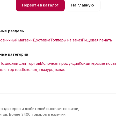
Перейти в каталог
На главную
ные разделы
озничный магазин
Доставка
Топперы на заказ
Пищевая печать
ные категории
Подложки для тортов
Молочная продукция
Кондитерские посы
для тортов
Шоколад, глазурь, какао
кондитеров и любителей выпечки: посыпки,
тов. Более 3400 товаров в наличии.