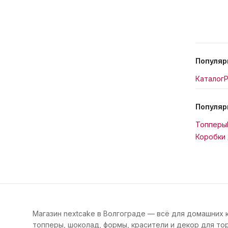
Популяр
Каталог
Р
Популяр
Топперы
Коробки 
Магазин nextcake в Волгограде — всё для домашних 
топперы, шоколад, формы, красители и декор для тор