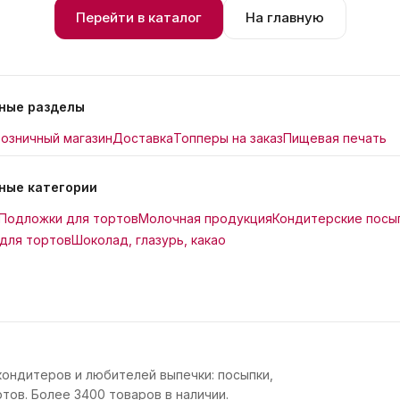
Перейти в каталог
На главную
ные разделы
озничный магазин
Доставка
Топперы на заказ
Пищевая печать
ные категории
Подложки для тортов
Молочная продукция
Кондитерские посы
для тортов
Шоколад, глазурь, какао
кондитеров и любителей выпечки: посыпки,
тов. Более 3400 товаров в наличии.