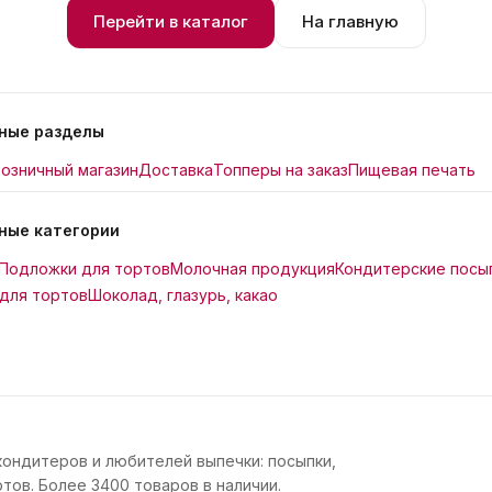
Перейти в каталог
На главную
ные разделы
озничный магазин
Доставка
Топперы на заказ
Пищевая печать
ные категории
Подложки для тортов
Молочная продукция
Кондитерские посы
для тортов
Шоколад, глазурь, какао
кондитеров и любителей выпечки: посыпки,
тов. Более 3400 товаров в наличии.