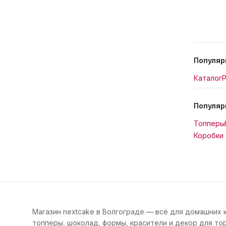
Популяр
Каталог
Р
Популяр
Топперы
Коробки 
Магазин nextcake в Волгограде — всё для домашних 
топперы, шоколад, формы, красители и декор для тор