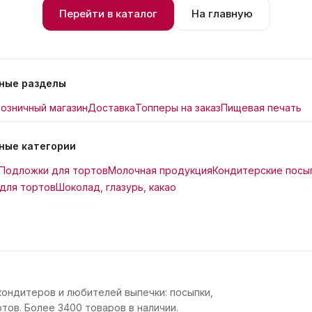
Перейти в каталог
На главную
ные разделы
озничный магазин
Доставка
Топперы на заказ
Пищевая печать
ные категории
Подложки для тортов
Молочная продукция
Кондитерские посы
для тортов
Шоколад, глазурь, какао
кондитеров и любителей выпечки: посыпки,
тов. Более 3400 товаров в наличии.