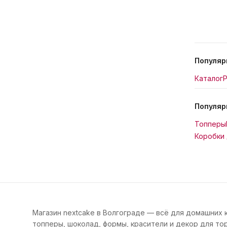
Популяр
Каталог
Р
Популяр
Топперы
Коробки 
Магазин nextcake в Волгограде — всё для домашних 
топперы, шоколад, формы, красители и декор для тор