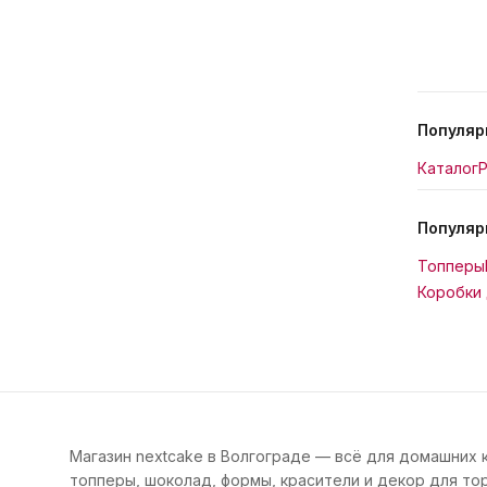
Популяр
Каталог
Р
Популяр
Топперы
Коробки 
Магазин nextcake в Волгограде — всё для домашних 
топперы, шоколад, формы, красители и декор для тор