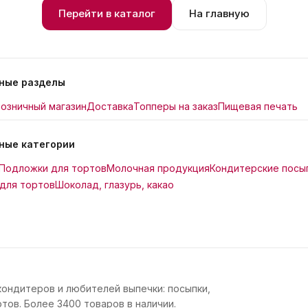
Перейти в каталог
На главную
ные разделы
озничный магазин
Доставка
Топперы на заказ
Пищевая печать
ные категории
Подложки для тортов
Молочная продукция
Кондитерские посы
для тортов
Шоколад, глазурь, какао
кондитеров и любителей выпечки: посыпки,
тов. Более 3400 товаров в наличии.