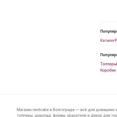
Популяр
Каталог
Р
Популяр
Топперы
Коробки 
Магазин nextcake в Волгограде — всё для домашних 
топперы, шоколад, формы, красители и декор для тор