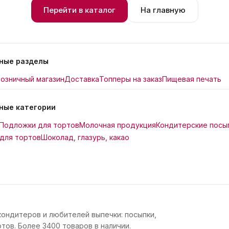
Перейти в каталог
На главную
ные разделы
озничный магазин
Доставка
Топперы на заказ
Пищевая печать
ные категории
Подложки для тортов
Молочная продукция
Кондитерские посы
для тортов
Шоколад, глазурь, какао
кондитеров и любителей выпечки: посыпки,
тов. Более 3400 товаров в наличии.