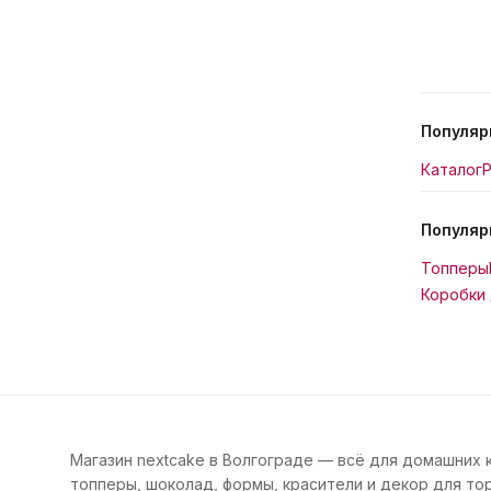
Популяр
Каталог
Р
Популяр
Топперы
Коробки 
Магазин nextcake в Волгограде — всё для домашних 
топперы, шоколад, формы, красители и декор для тор