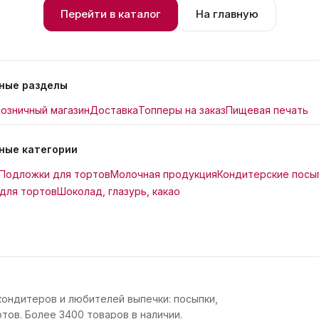
Перейти в каталог
На главную
ные разделы
озничный магазин
Доставка
Топперы на заказ
Пищевая печать
ные категории
Подложки для тортов
Молочная продукция
Кондитерские посы
для тортов
Шоколад, глазурь, какао
кондитеров и любителей выпечки: посыпки,
тов. Более 3400 товаров в наличии.