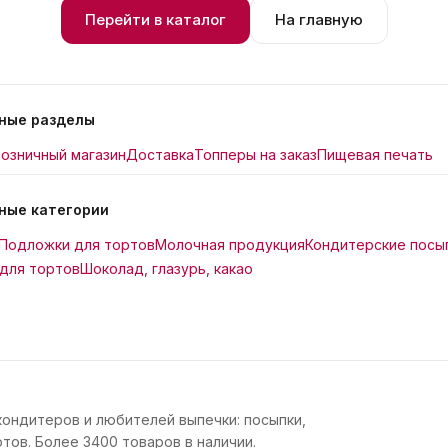
Перейти в каталог
На главную
ные разделы
озничный магазин
Доставка
Топперы на заказ
Пищевая печать
ные категории
Подложки для тортов
Молочная продукция
Кондитерские посы
для тортов
Шоколад, глазурь, какао
кондитеров и любителей выпечки: посыпки,
тов. Более 3400 товаров в наличии.