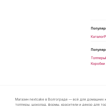
Популяр
Каталог
Р
Популяр
Топперы
Коробки 
Магазин nextcake в Волгограде — всё для домашних 
топперы, шоколад, формы, красители и декор для тор