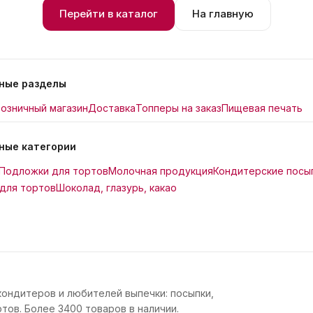
Перейти в каталог
На главную
ные разделы
озничный магазин
Доставка
Топперы на заказ
Пищевая печать
ные категории
Подложки для тортов
Молочная продукция
Кондитерские посы
для тортов
Шоколад, глазурь, какао
кондитеров и любителей выпечки: посыпки,
тов. Более 3400 товаров в наличии.