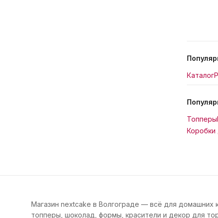
Популяр
Каталог
Р
Популяр
Топперы
Коробки 
Магазин nextcake в Волгограде — всё для домашних 
топперы, шоколад, формы, красители и декор для тор